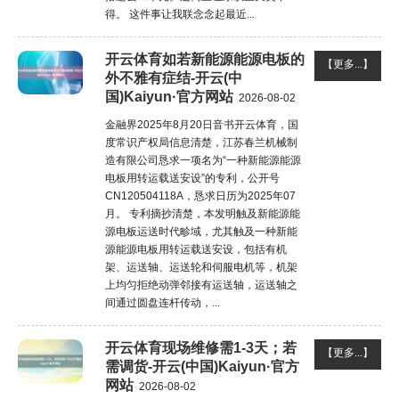
得。 这件事让我联念念起最近...
开云体育如若新能源能源电板的
【更多...】
外不雅有症结-开云(中
国)Kaiyun·官方网站
2026-08-02
金融界2025年8月20日音书开云体育，国
度常识产权局信息清楚，江苏春兰机械制
造有限公司恳求一项名为“一种新能源能源
电板用转运载送安设”的专利，公开号
CN120504118A，恳求日历为2025年07
月。 专利摘抄清楚，本发明触及新能源能
源电板运送时代畛域，尤其触及一种新能
源能源电板用转运载送安设，包括有机
架、运送轴、运送轮和伺服电机等，机架
上均匀拒绝动弹邻接有运送轴，运送轴之
间通过圆盘连杆传动，...
开云体育现场维修需1-3天；若
【更多...】
需调货-开云(中国)Kaiyun·官方
网站
2026-08-02