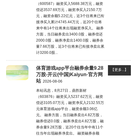
（600587）融资买入5688.38万元，融资
偿还3537.69万元，融资净买入2150.7万
元，融资余额5.22亿元，近3个往将来已衔
接净买入累计4745.44万元，近20个往将
来中有14个往将来出现融资净买入。 融券
方面，当日融券卖出3400.0股，融券偿还
2000.0股，融券净卖出1400.0股，融券余
量7.66万股，近3个往将来已衔接净卖出累
计3200.0股...
体育游戏app平台融券余量9.28
【更多...】
万股-开云(中国)Kaiyun·官方网
站
2026-08-06
本站讯息，8月27日，鼎胜新材
（603876）融资买入5237.62万元，融资
偿还3105.07万元，融资净买入2132.55万
元体育游戏app平台，融资余额3.06亿
元。 融券方面，当日融券卖出4.82万股，
融券偿还0.0股，融券净卖出4.82万股，融
券余量9.28万股，近20个往当年中有11个
往当年出现融券净卖出。 融资融券余额