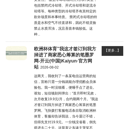
包括禁闭式冷却塔、开式冷却塔和逆流冷
却塔等。每种类型的冷却塔齐有其特定的
欺诈场景和本事特质。 禁闭式冷却塔的特
质是水和空气不径直讲和，因此不错灵验
禁止水质浑浊，况且吝啬本钱较低。这
种...
欧洲杯体育”我这才签订到我方
【更多...】
掉进了商家悉心筹算的笔墨罗
网-开云(中国)Kaiyun·官方网
站
2026-08-02
这两天，我收到了一条某电信运营商的短
信，宣称只需一分钱就能办理优酷会员体
验包。我一时没细看，便唾手点了进去。
谁知，短信顷刻间弹出：“首月即时见效，
次月收复19.9元/月，合约期两个月。”我这
才签订到我方掉进了商家悉心筹算的笔墨
罗网。飞快拨打客服电话条目取消欧洲杯
体育，客服却告诉我说，当今退订不错，
但得先支付19.9元。一分钱没省着，倒先
搭进去二十元。这简直让东谈主哭笑不