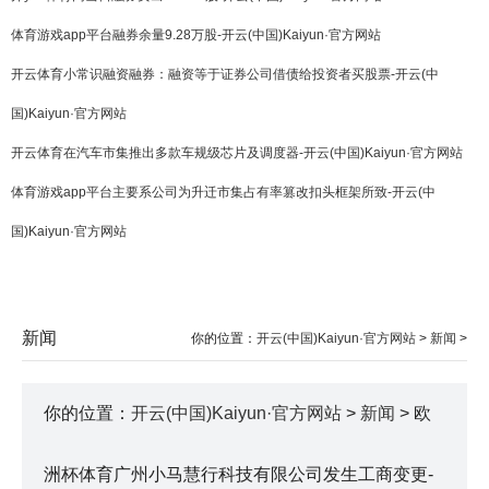
体育游戏app平台融券余量9.28万股-开云(中国)Kaiyun·官方网站
开云体育小常识融资融券：融资等于证券公司借债给投资者买股票-开云(中
国)Kaiyun·官方网站
开云体育在汽车市集推出多款车规级芯片及调度器-开云(中国)Kaiyun·官方网站
体育游戏app平台主要系公司为升迁市集占有率篡改扣头框架所致-开云(中
国)Kaiyun·官方网站
新闻
你的位置：
开云(中国)Kaiyun·官方网站
>
新闻
>
你的位置：
开云(中国)Kaiyun·官方网站
>
新闻
> 欧
洲杯体育广州小马慧行科技有限公司发生工商变更-