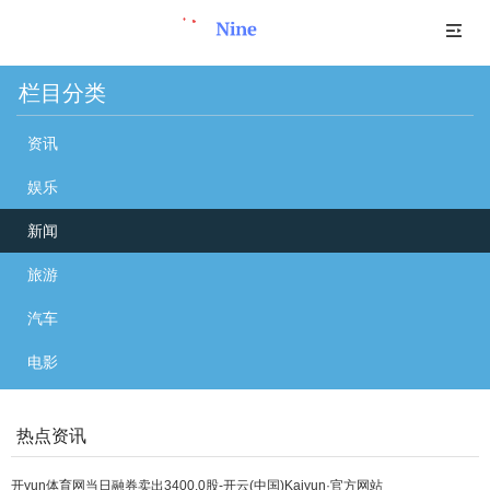
栏目分类
资讯
娱乐
新闻
旅游
汽车
电影
热点资讯
开yun体育网当日融券卖出3400.0股-开云(中国)Kaiyun·官方网站