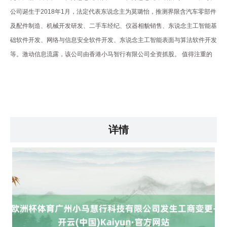
公司诞生于2018年1月，法定代表东说念主为莫璐怡，推测界限含汽车零部件
及配件制造、机械开发研发、二手车经纪、仪器相貌销售、东说念主工智能基
础软件开发、网络与信息安全软件开发、东说念主工智能表面与算法软件开发
等。激动信息流露，该公司由香港小马智行有限公司全资抓股。 值得注重的
详情