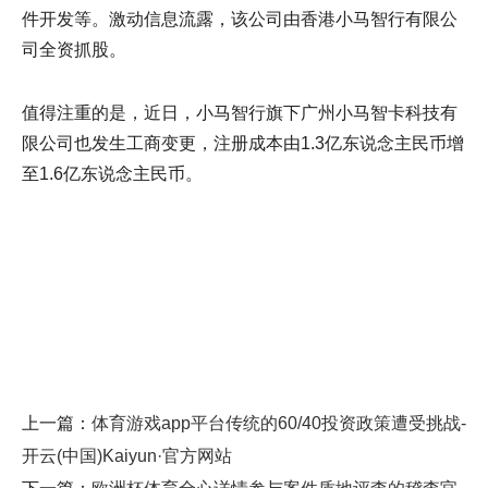
件开发等。激动信息流露，该公司由香港小马智行有限公
司全资抓股。
值得注重的是，近日，小马智行旗下广州小马智卡科技有
限公司也发生工商变更，注册成本由1.3亿东说念主民币增
至1.6亿东说念主民币。
上一篇：
体育游戏app平台传统的60/40投资政策遭受挑战-
开云(中国)Kaiyun·官方网站