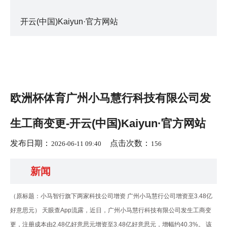
开云(中国)Kaiyun·官方网站
欧洲杯体育广州小马慧行科技有限公司发
生工商变更-开云(中国)Kaiyun·官方网站
发布日期：
点击次数：
2026-06-11 09:40
156
新闻
（原标题：小马智行旗下两家科技公司增资 广州小马慧行公司增资至3.48亿
好意思元） 天眼查App流露，近日，广州小马慧行科技有限公司发生工商变
更，注册成本由2.48亿好意思元增资至3.48亿好意思元，增幅约40.3%。 该