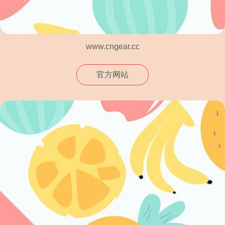
www.cngear.cc
官方网站