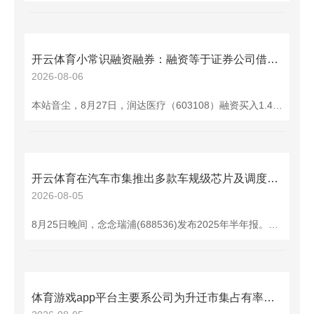
开云体育小常识融资融券：融资等于证券公司借债给投资者买股票-开云(中国)Kaiyun·官方网站
2026-08-06
本站音尘，8月27日，润达医疗（603108）融资买入1.49亿元，融资偿还1.28亿元，融资净买入2126.46万元，融资余额6.22亿元。 融券方面，当日融券卖出2.11万股，融券偿还2500.0股，融券净卖出1.86万股，融券余量10.39万股。 融资融券余额6.24亿元，较昨日上升3.58%。 小常识融资融券：融资等于证券公司借债给投资者买股票，到期将本金和利息一同还了就行，融券不错清晰成是投资者借股票来卖的道理，到期把股票还追念并支付利息。一般来说，投资者会出于看好股价而融资买入股票
开云体育在汽车市集推出多款车规级芯片及调度器-开云(中国)Kaiyun·官方网站
2026-08-05
8月25日晚间，念念瑞浦(688536)发布2025年半年报。上半年，公司终了商业收入9.49亿元，同比增长87.33%，已相连5个季度稳步增长；包摄于上市公司股东的净利润6568.67万元，同比扭亏为盈。 念念瑞浦主商业务聚焦模拟集成电路居品的研发与销售，恒久坚执 “信号链 + 电源经管” 双轮运行的业务战术，其居品运用边界主要袒护工业、汽车、通讯、耗尽电子四大市集，为各限制客户提供枢纽的芯片搞定决策。 在中枢业务板块中，信号链居品上半年终了销售收入6.43亿元，同比增长53.66%。诠释注
体育游戏app平台主要系公司为升迁市集占有率篡改扣头框架所致-开云(中国)Kaiyun·官方网站