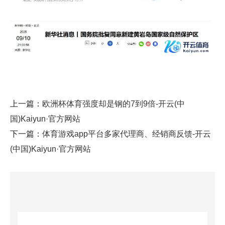
上一篇：
欧洲杯体育强度却是钢的7到9倍-开云(中
国)Kaiyun·官方网站
下一篇：
体育游戏app平台多家代理商、经销商反馈-开云
(中国)Kaiyun·官方网站