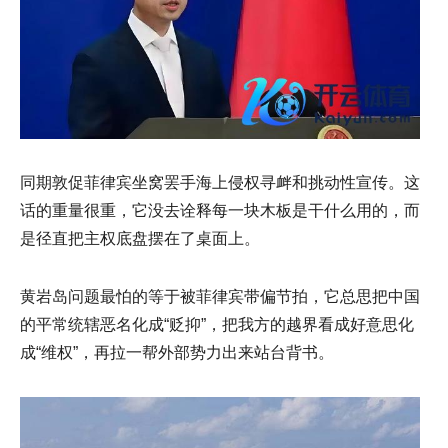
同期敦促菲律宾坐窝罢手海上侵权寻衅和挑动性宣传。这
话的重量很重，它没去诠释每一块木板是干什么用的，而
是径直把主权底盘摆在了桌面上。
黄岩岛问题最怕的等于被菲律宾带偏节拍，它总思把中国
的平常统辖恶名化成“贬抑”，把我方的越界看成好意思化
成“维权”，再拉一帮外部势力出来站台背书。