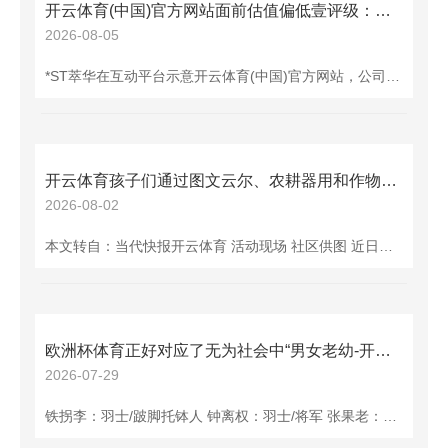
开云体育(中国)官方网站面前估值偏低壹评级：紫金矿业事迹实现-开云(中国)Kaiyun·官方网站
2026-08-05
*ST萃华在互动平台示意开云体育(中国)官方网站，公司黄金板块业务基本停滞，接待才能有限。 举报 有关阅读 壹评级发布中信特钢初次评级讲明 壹评级发布中信特钢初次评级讲明 362 07-28 16:59 壹评级发布华海清科初次评级讲明 壹评级发布华海清科初次评级讲明 07-27 17:02 壹评级：TCL科技清晰业务超预期，光伏板块迎来减亏拐点 壹评级：TCL科技清晰业务超预期，光伏板块迎来减亏拐点 951 07-14 09:44 壹评级：紫金矿业事迹实现，面前估值偏低 壹评级：紫金矿业事迹实
开云体育孩子们通过图文云尔、农耕器用和作物标本-开云(中国)Kaiyun·官方网站
2026-08-02
本文转自：当代快报开云体育 活动现场 社区供图 近日，龙星路社区关工委联接五星村委关工委组织辖区青少年走进常金米业研学基地，开展农耕处事主题实行研学活动，让孩子们走出教室，在千里浸式体验中读懂食粮谈何容易，厚植节俭省俭品格。 活动中，孩子们领先亲手捧起制品大米，感受稻米的分量，并通过抱米勤恳跑游戏，在欢欣中体会食粮的千里甸甸。随后，各人参不雅了十公斤级大米自动化智能坐褥线，全程不雅摩稻谷筛选、除尘、碾磨、抛光、分装等全自动功课经过，见证金黄稻谷转变为剔透白米，感受当代农业科技魔力。在大米博物馆
欧洲杯体育正好对应了无为社会中“男女老幼-开云(中国)Kaiyun·官方网站
2026-07-29
铁拐李：羽士/跛脚托钵人 钟离权：羽士/将军 张果老：隐士 吕洞宾：羽士/文东谈主 何仙姑：农妇 蓝采和：流浪汉 韩湘子：韩愈侄孙/世家令郎 曹国舅：宋仁宗曹皇后之弟/玉叶金枝 八仙的原型，虚虚实实，真真假假。但这个团体的设定很有预料，正好对应了无为社会中“男女老幼，隆盛贫贱”的阶级与境遇，是以老匹夫特殊可爱他们，合计忠良亦然从凡东谈主一步步修皆出来的。 他们曾是羽士、托钵人、将军、农妇、书生，是芸芸众生中的一员。他们带着凡东谈主的四大皆空，资历过东谈主间的布帛菽粟、生离永逝，以致有着各自的执