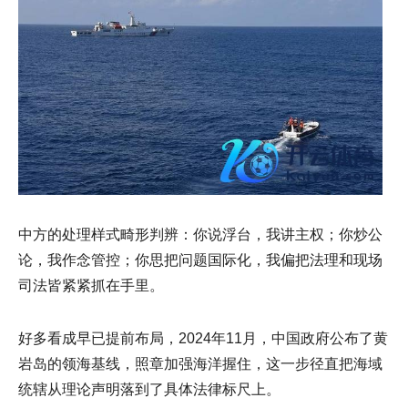
中方的处理样式畸形判辨：你说浮台，我讲主权；你炒公
论，我作念管控；你思把问题国际化，我偏把法理和现场
司法皆紧紧抓在手里。
好多看成早已提前布局，2024年11月，中国政府公布了黄
岩岛的领海基线，照章加强海洋握住，这一步径直把海域
统辖从理论声明落到了具体法律标尺上。