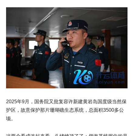
2025年9月，国务院又批复容许新建黄岩岛国度级当然保
护区，故意保护那片珊瑚礁生态系统，总面积3500多公
顷。