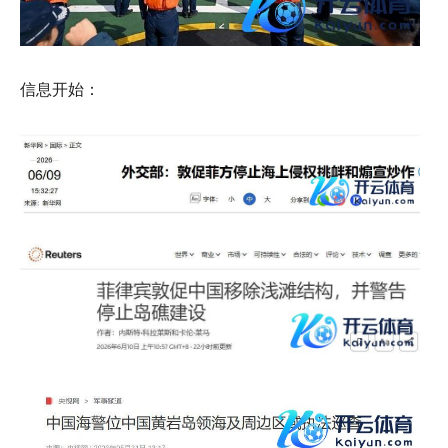
信息开始：