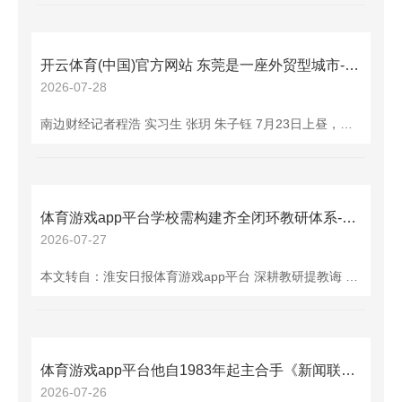
开云体育(中国)官方网站 东莞是一座外贸型城市-开云(中国)Kaiyun·官方网站
2026-07-28
南边财经记者程浩 实习生 张玥 朱子钰 7月23日上昼，东莞召开全市管行状大会，现场发布了《东莞市鞭策管行状扩能提质实施有筹算》及任务清单，系统构建了管行状“3+4+5”发展体系，细化领悟了东莞将来几年各行业、各范畴任务。 管行状是国民经济的进击构成部分，是筹备区域经济发展水平的进击象征。当作享誉全球的“国外制造名城”，依托丰足制造业根基，东莞具备管行状扩容升级后天不良的基础。东莞领有完备产业链，在全球产业单干中占有进击席位，产出全球1/4的动鉴识生品、1/5的智高东说念主机，以及世界85%的
体育游戏app平台学校需构建齐全闭环教研体系-开云(中国)Kaiyun·官方网站
2026-07-27
本文转自：淮安日报体育游戏app平台 深耕教研提教诲 聚力学科创品牌 涟水县“名学科”诞生工程小学英语专题培训举办 ■通信员 王 妮 本报讯 为深刻课堂教学雠校，鼓舞县域小学英语“名学科”诞生，培育具备示范引颈作用的上风学科与教研团队，7月20日至21日，涟水县“名学科”诞生工程小学英语专题培训在涟水县实验小学举办，全县小学英语专兼职研训员、学科中心构成员、英语“名学科诞生工程”培育对象、名师责任室成员及各校英语主干西宾插足本次培训。 南京师范大学吴晓玲博士围绕教研效力的撰写开展专题共享，光显
体育游戏app平台他自1983年起主合手《新闻联播》-开云(中国)Kaiyun·官方网站
2026-07-26