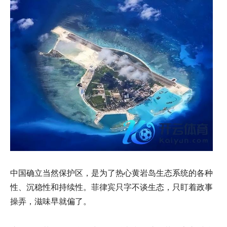
中国确立当然保护区，是为了热心黄岩岛生态系统的各种
性、沉稳性和持续性。菲律宾只字不谈生态，只盯着政事
操弄，滋味早就偏了。