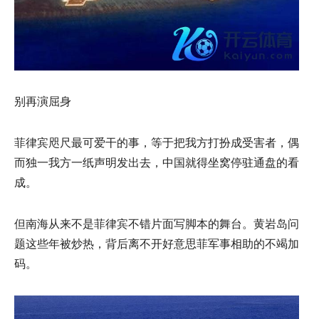
别再演屈身
菲律宾咫尺最可爱干的事，等于把我方打扮成受害者，偶
而独一我方一纸声明发出去，中国就得坐窝停驻通盘的看
成。
但南海从来不是菲律宾不错片面写脚本的舞台。黄岩岛问
题这些年被炒热，背后离不开好意思菲军事相助的不竭加
码。