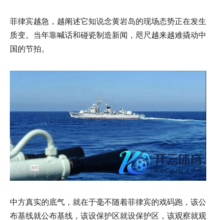
菲律宾越急，越阐述它知说念黄岩岛的现场态势正在发生
质变。当年靠喊话和碰瓷制造新闻，咫尺越来越难撬动中
国的节拍。
中方真实的底气，就在于毫不随着菲律宾的戏码跑，该公
布基线就公布基线，该设保护区就设保护区，该观察就观