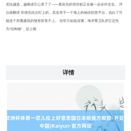
尼拉越急，越阐述它心里了了——黄岩岛的管控权正在被一步步作念实。 浮
台掀翻浪 菲律宾此次盯上的，其实等于一个海上的袖珍职责平台，说白了可
能连个郑重建筑的雏形皆算不上。 但菲方如临深渊，海岸警卫队把它定性
为“结构物”，还上纲
详情