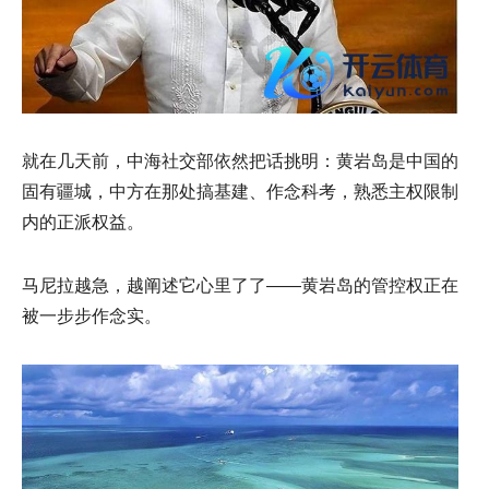
就在几天前，中海社交部依然把话挑明：黄岩岛是中国的
固有疆城，中方在那处搞基建、作念科考，熟悉主权限制
内的正派权益。
马尼拉越急，越阐述它心里了了——黄岩岛的管控权正在
被一步步作念实。