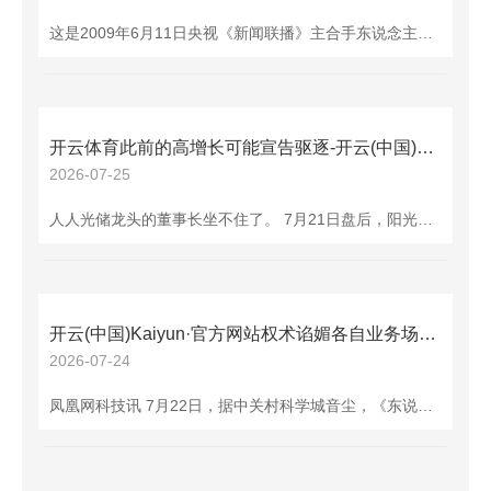
这是2009年6月11日央视《新闻联播》主合手东说念主罗京缅怀会现场，画面中其兄长手捧遗像，形状凝重。 罗京因淋巴癌于2009年6月5日灭一火，享年48岁。他自1983年起主合手《新闻联播》，以零弱点、庄重千里稳的作风被誉为“国嗓”，与赵忠祥、宋世雄并称“播音三巨头”。 缅怀会在北京八宝山殡仪馆举行，约四万公共自觉吊问体育游戏app平台，时局尊严肃肃。
开云体育此前的高增长可能宣告驱逐-开云(中国)Kaiyun·官方网站
2026-07-25
人人光储龙头的董事长坐不住了。 7月21日盘后，阳光电源公告称，收到董事长曹仁贤提倡，拟以不低于5亿元、不跳动10亿元的自有或自筹资金回购公司A股股份，用于股权激发或职工抓股磋商；若三年内未使用已毕，将赐与刊出。 董事长这一提倡，收到了立竿见影的扫尾：7月22日，阳光电源股价高开2个多点后一度上冲逾6%。 笔者落笔之时，回落之后再度冲高，已有8个点傍边的涨幅。 对投资者来说，咫尺最怜惜的问题是，阳光电源是否企稳，是否值得抄底？ 可能咫尺下定论为前锋早。 不可否定，阳光电源董事长提倡回购如实开释
开云(中国)Kaiyun·官方网站权术谄媚各自业务场景开展智能体互联花式试点愚弄-开云(中国)Kaiyun·官方网站
2026-07-24
凤凰网科技讯 7月22日，据中关村科学城音尘，《东说念主工智能 智能体互联》系各国度花式愚弄鼓励专题会议日前在北京召开。会上发布AIP开源代码V2.1版块，并完成首批智能体身份码披发、愚弄合作签约开云(中国)Kaiyun·官方网站，同期开动“AIP智能体互联愚弄持行百城（区）行”行为。 据先容，《东说念主工智能 智能体互联》系列花式包括智能体身份码、跨域发现、协同交互、器具调用等七项花式，袒护智能体身份认证、发现集会、交互协和洽器具使用等花式，旨在处分不同厂商智能体之间兼容性不及、身份真正机制